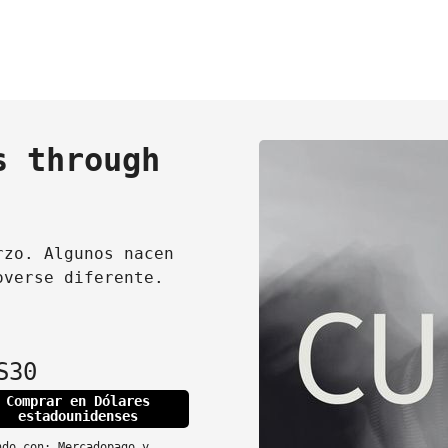
s through
rzo. Algunos nacen
overse diferente.
S30
Comprar en Dólares
estadounidenses
ndo con:
Mercadopago
y