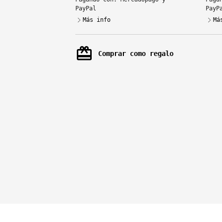
PayPal
PayP
Más info
Má
card_giftcard
Comprar como regalo