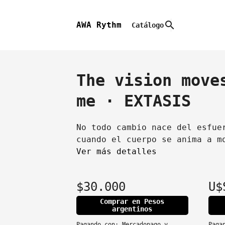
search
AWA Rythm
Catálogo
The vision move
me · EXTASIS
No todo cambio nace del esfue
cuando el cuerpo se anima a m
Ver más detalles
$30.000
U$
Comprar en Pesos
argentinos
Pagando con:
Mercadopago
y
Paga