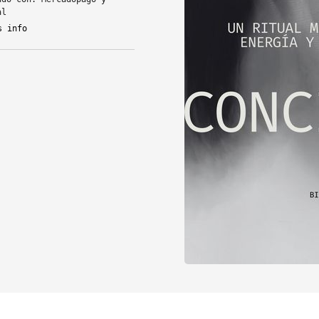
al
s info